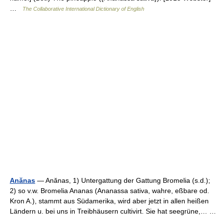
…
The Collaborative International Dictionary of English
Anănas
— Anănas, 1) Untergattung der Gattung Bromelia (s.d.);
2) so v.w. Bromelia Ananas (Ananassa sativa, wahre, eßbare od.
Kron A.), stammt aus Südamerika, wird aber jetzt in allen heißen
Ländern u. bei uns in Treibhäusern cultivirt. Sie hat seegrüne,… …