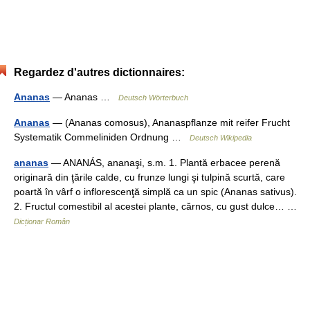
Regardez d'autres dictionnaires:
Ananas
— Ananas …
Deutsch Wörterbuch
Ananas
— (Ananas comosus), Ananaspflanze mit reifer Frucht
Systematik Commeliniden Ordnung …
Deutsch Wikipedia
ananas
— ANANÁS, ananaşi, s.m. 1. Plantă erbacee perenă
originară din ţările calde, cu frunze lungi şi tulpină scurtă, care
poartă în vârf o inflorescenţă simplă ca un spic (Ananas sativus).
2. Fructul comestibil al acestei plante, cărnos, cu gust dulce… …
Dicționar Român