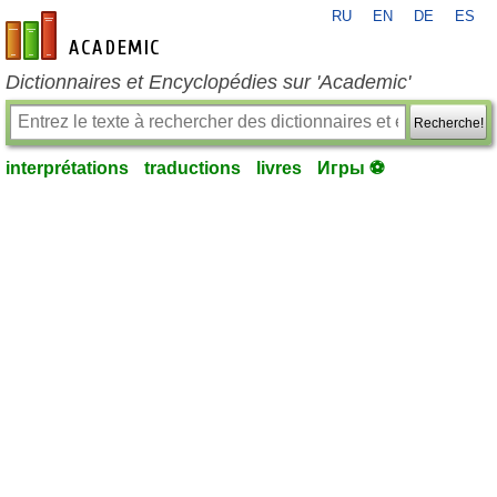
RU
EN
DE
ES
fr-academic.com
Dictionnaires et Encyclopédies sur 'Academic'
Recherche!
interprétations
traductions
livres
Игры ⚽