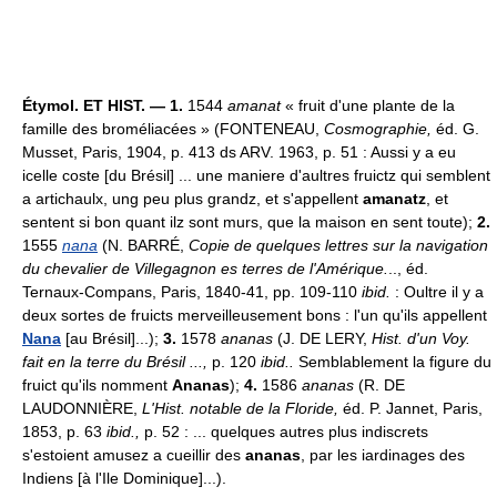
Étymol. ET HIST. — 1.
1544
amanat
« fruit d'une plante de la
famille des broméliacées » (FONTENEAU,
Cosmographie,
éd. G.
Musset, Paris, 1904, p. 413 ds ARV. 1963, p. 51 : Aussi y a eu
icelle coste [du Brésil] ... une maniere d'aultres fruictz qui semblent
a artichaulx, ung peu plus grandz, et s'appellent
amanatz
, et
sentent si bon quant ilz sont murs, que la maison en sent toute);
2.
1555
nana
(N. BARRÉ,
Copie de quelques lettres sur la navigation
du chevalier de Villegagnon es terres de l'Amérique.
.., éd.
Ternaux-Compans, Paris, 1840-41, pp. 109-110
ibid.
: Oultre il y a
deux sortes de fruicts merveilleusement bons : l'un qu'ils appellent
Nana
[au Brésil]...);
3.
1578
ananas
(J. DE LERY,
Hist. d'un Voy.
fait en la terre du Brésil ...,
p. 120
ibid..
Semblablement la figure du
fruict qu'ils nomment
Ananas
);
4.
1586
ananas
(R. DE
LAUDONNIÈRE,
L'Hist. notable de la Floride,
éd. P. Jannet, Paris,
1853, p. 63
ibid.,
p. 52 : ... quelques autres plus indiscrets
s'estoient amusez a cueillir des
ananas
, par les iardinages des
Indiens [à l'Ile Dominique]...).