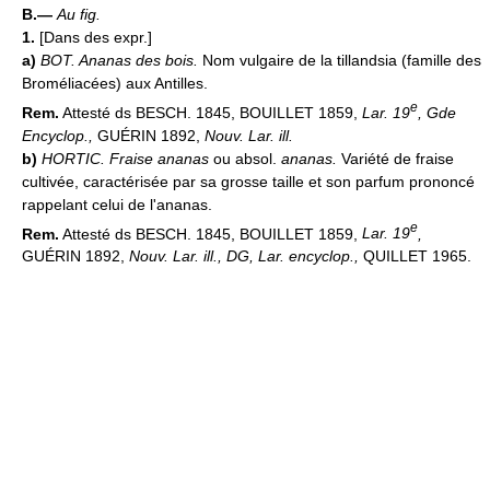
B.—
Au fig.
1.
[Dans des expr.]
a)
BOT.
Ananas des bois.
Nom vulgaire de la tillandsia (famille des
Broméliacées) aux Antilles.
e
Rem.
Attesté ds BESCH. 1845, BOUILLET 1859,
Lar. 19
, Gde
Encyclop.,
GUÉRIN 1892,
Nouv. Lar. ill.
b)
HORTIC.
Fraise ananas
ou absol.
ananas.
Variété de fraise
cultivée, caractérisée par sa grosse taille et son parfum prononcé
rappelant celui de l'ananas.
e
Rem.
Attesté ds BESCH. 1845, BOUILLET 1859,
Lar. 19
,
GUÉRIN 1892,
Nouv. Lar. ill., DG, Lar. encyclop.,
QUILLET 1965.