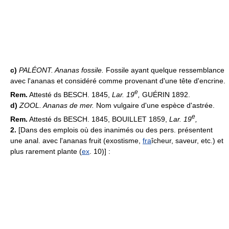
c)
PALÉONT.
Ananas fossile.
Fossile ayant quelque ressemblance
avec l'ananas et considéré comme provenant d'une tête d'encrine.
e
Rem.
Attesté ds BESCH. 1845,
Lar. 19
,
GUÉRIN 1892.
d)
ZOOL.
Ananas de mer.
Nom vulgaire d'une espèce d'astrée.
e
Rem.
Attesté ds BESCH. 1845, BOUILLET 1859,
Lar. 19
,
2.
[Dans des emplois où des inanimés ou des pers. présentent
une anal. avec l'ananas fruit (exostisme,
fra
îcheur, saveur, etc.) et
plus rarement plante (
ex
. 10)] :