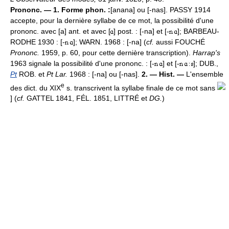
Prononc. — 1. Forme phon. :
[anana] ou [-nas]. PASSY 1914
accepte, pour la dernière syllabe de ce mot, la possibilité d'une
prononc. avec [a] ant. et avec [
] post. : [-na] et [-
]; BARBEAU-
RODHE 1930 : [-
]; WARN. 1968 : [-na] (
cf.
aussi FOUCHÉ
Prononc.
1959, p. 60, pour cette dernière transcription).
Harrap's
1963 signale la possibilité d'une prononc. : [-
] et [-
]; DUB.,
Pt
ROB. et
Pt Lar.
1968 : [-na] ou [-nas].
2. — Hist. —
L'ensemble
e
des dict. du XIX
s. transcrivent la syllabe finale de ce mot sans
] (
cf.
GATTEL 1841, FÉL. 1851, LITTRÉ et
DG.
)