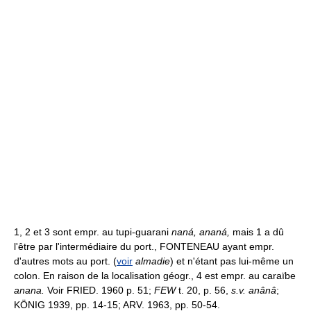
1, 2 et 3 sont empr. au tupi-guarani
naná, ananá,
mais 1 a dû
l'être par l'intermédiaire du port., FONTENEAU ayant empr.
d'autres mots au port. (
voir
almadie
) et n'étant pas lui-même un
colon. En raison de la localisation géogr., 4 est empr. au caraïbe
anana.
Voir FRIED. 1960 p. 51;
FEW
t. 20, p. 56,
s.v. anânâ
;
KÖNIG 1939, pp. 14-15; ARV. 1963, pp. 50-54.