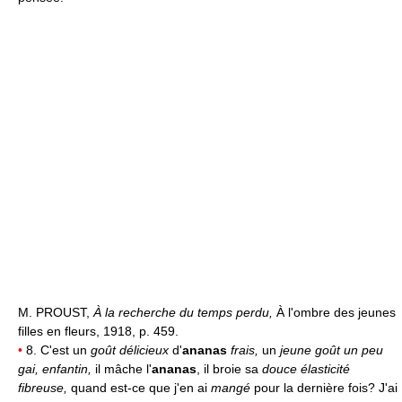
M. PROUST,
À la recherche du temps perdu,
À l'ombre des jeunes
filles en fleurs, 1918, p. 459.
•
8. C'est un
goût délicieux
d'
ananas
frais,
un
jeune goût un peu
gai, enfantin,
il mâche l'
ananas
, il broie sa
douce élasticité
fibreuse,
quand est-ce que j'en ai
mangé
pour la dernière fois? J'ai