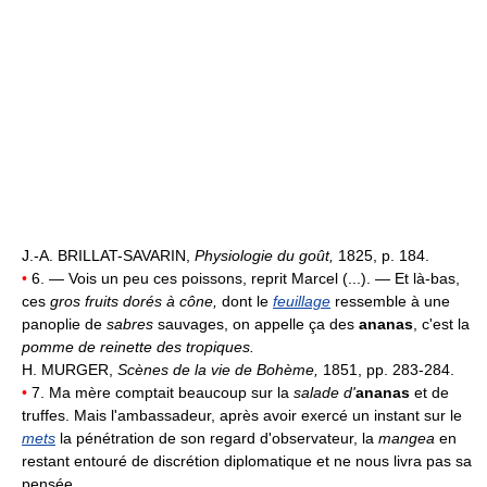
J.-A. BRILLAT-SAVARIN,
Physiologie du goût,
1825, p. 184.
•
6. — Vois un peu ces poissons, reprit Marcel (...). — Et là-bas,
ces
gros fruits dorés à cône,
dont le
feuillage
ressemble à une
panoplie de
sabres
sauvages, on appelle ça des
ananas
, c'est la
pomme de reinette des tropiques.
H. MURGER,
Scènes de la vie de Bohème,
1851, pp. 283-284.
•
7. Ma mère comptait beaucoup sur la
salade d'
ananas
et de
truffes. Mais l'ambassadeur, après avoir exercé un instant sur le
mets
la pénétration de son regard d'observateur, la
mangea
en
restant entouré de discrétion diplomatique et ne nous livra pas sa
pensée.