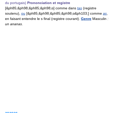
du portugais)
Prononciation et registre
[&ph85;&ph98;&ph85;&ph98;ɑ] comme dans
tas
(registre
soutenu),
ou
[&ph85;&ph98;&ph85;&ph98;ɑ&ph103;] comme
as
,
en faisant entendre le s final (registre courant).
Genre
Masculin
:
un ananas
.
ananas