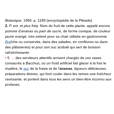
Botanique,
1960, p. 1189 (encyclopédie de la Pléiade).
2.
P. ext.
et
plus fréq.
Nom du fruit de cette plante, appelé encore
pomme d'ananas
ou
pain de sucre,
de forme conique, de couleur
jaune orangé, très estimé pour sa chair utilisée en gastronomie
(
fra
îche ou conservée, dans des salades, en confitures ou dans
des pâtisseries) et pour son suc acidulé qui sert de boisson
rafraîchissante :
•
5. ... des serviteurs attentifs arrivent chargés de ces vases
consacrés à Bacchus, où un froid artificiel fait glacer à la fois le
madère, le
suc
de la fraise et de l'
ananas
,
liqueurs délicieuses,
préparations divines, qui font couler dans les veines une
fraîcheur
ravissante,
et portent dans tous les sens un bien-être inconnu aux
profanes.