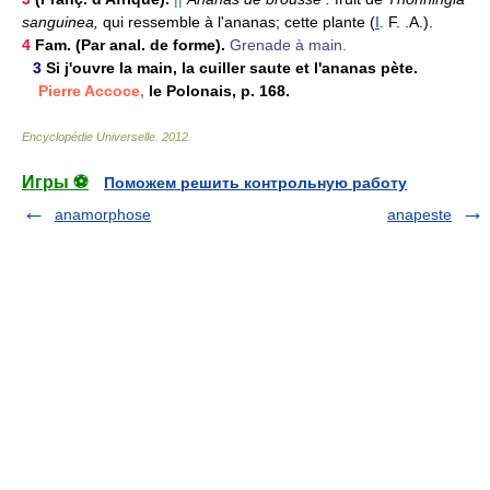
sanguinea,
qui ressemble à l'ananas; cette plante (
I
. F. .A.).
4
Fam. (Par anal. de forme).
Grenade à main.
3
Si j'ouvre la main, la cuiller saute et l'ananas pète.
Pierre Accoce,
le Polonais, p. 168.
Encyclopédie Universelle
.
2012
.
Игры ⚽
Поможем решить контрольную работу
anamorphose
anapeste