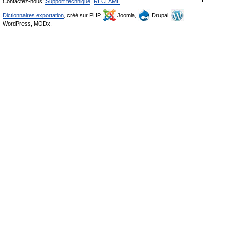
Contactez-nous:
Support technique
,
RÉCLAME
Dictionnaires exportation
, créé sur PHP,
Joomla,
Drupal,
WordPress, MODx.