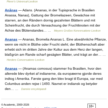
Pierer's Universal-Lexikon
Anănas
— Adans. (Ananas, in der Tupisprache in Brasilien
Anassa, Nanas), Gattung der Bromeliazeen, Gewächse mit
starren, an den Rändern dornig gezahnten Blättern und mit
Scheinfrucht, die durch Verwachsung der Fruchtknoten mit der
Achse des Blütenstandes… …
Meyers Großes Konversations-Lexikon
Ananas
— Ananas, Bromelia Ananas L. Eine aloeähnliche Pflanze,
wenn sie nicht in Blüthe oder Frucht steht; der Blüthenschaft aber
erhebt sich im dritten Jahre der Kultur aus dem Herz der langen,
blaßgrün am Rande scharf gesägten Blätter, und trägt an der… …
Herders Conversations-Lexikon
Ananas
— (Anamas comosus) stammer fra Brasilien, hvor den
allerede blev dyrket af indianerne, da europæerne gjorde deres
indtog i Amerika. Første gang den blev bragt til Europa, var med
Columbus anden rejse i 1493. Navnet er indiansk og betyder
den… …
Danske encyklopædi
© Academic, 2000-2026
18+