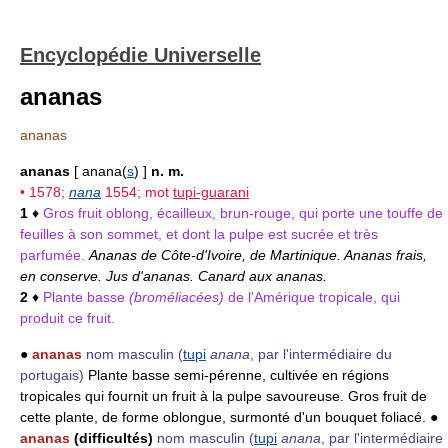
Encyclopédie Universelle
ananas
ananas
ananas
[ anana(
s
) ]
n. m.
• 1578;
nana
1554; mot
tupi-guarani
1
♦
Gros fruit oblong, écailleux, brun-rouge, qui porte une touffe de
feuilles à son sommet, et dont la pulpe est sucrée et très
parfumée.
Ananas de Côte-d'Ivoire, de Martinique. Ananas frais,
en conserve. Jus d'ananas. Canard aux ananas.
2
♦
Plante basse
(broméliacées)
de l'Amérique tropicale, qui
produit ce fruit.
●
ananas
nom masculin
(
tupi
anana
, par l'intermédiaire du
portugais)
Plante basse semi-pérenne, cultivée en régions
tropicales qui fournit un fruit à la pulpe savoureuse. Gros fruit de
cette plante, de forme oblongue, surmonté d'un bouquet foliacé. ●
ananas
(difficultés)
nom masculin
(
tupi
anana
, par l'intermédiaire