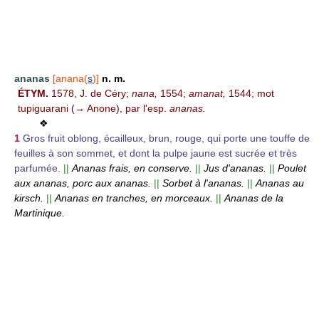
ananas
[anana(
s
)]
n. m.
ÉTYM.
1578, J. de Céry;
nana,
1554;
amanat,
1544; mot
tupiguarani (→ Anone), par l'esp.
ananas.
❖
1
Gros fruit oblong, écailleux, brun, rouge, qui porte une touffe de
feuilles à son sommet, et dont la pulpe jaune est sucrée et très
parfumée.
||
Ananas frais, en conserve.
||
Jus d'ananas.
||
Poulet
aux ananas, porc aux ananas.
||
Sorbet à l'ananas.
||
Ananas au
kirsch.
||
Ananas en tranches, en morceaux.
||
Ananas de la
Martinique.