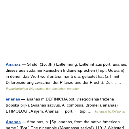
Ananas
— Sf std. (16. Jh.) Entlehnung. Entlehnt aus port. ananás,
dieses aus südamerikanischen Indianersprachen (Tupí, Guaraní),
in denen das Wort wohl anáná, náná o.ä. gelautet hat (z.T. mit
Differenzierung zwischen der Pflanze und der Frucht). Der… …
Etymologisches Wörterbuch der deutschen sprache
ananas
— ȁnanas m DEFINICIJA bot. višegodišnja tražena
tropska biljka (Ananas sativus, A. comosus, Bromelia ananas)
ETIMOLOGIJA njem. Ananas ← port. ← tupi …
Hrvatski jezični portal
Ananas
— A*na nas, n. [Sp. ananas, from the native American
name.] (Bot.) The pineapple ({Ananassa sativa}). [1913 Webster]