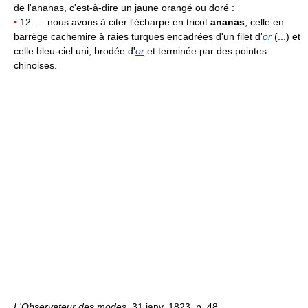
de l'ananas, c'est-à-dire un jaune orangé ou doré :
•
12. ... nous avons à citer l'écharpe en tricot
ananas
, celle en
barrège cachemire à raies turques encadrées d'un filet d'
or
(...) et
celle bleu-ciel uni, brodée d'
or
et terminée par des pointes
chinoises.
L'Observateur des modes,
31 janv. 1823, p. 48.