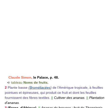
Claude Simon,
le Palace, p. 48.
➪
tableau
Noms de fruits.
2
Plante basse
(
Broméliacées
)
de l'Amérique tropicale, à feuilles
pointues et épineuses, qui produit ce fruit et dont les feuilles
fournissent des fibres textiles.
||
Cultiver des ananas.
||
Plantation
d'ananas.
3
(Franç. d'Afrique).
||
Ananas de brousse :
fruit de
Thonningia